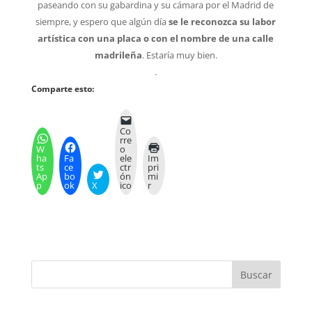
paseando con su gabardina y su cámara por el Madrid de
siempre, y espero que algún día
se le reconozca su labor
artística con una placa o con el nombre de una calle
madrileña
. Estaría muy bien.
.
Comparte esto:
Co
rre
W
o
ha
Fa
ele
Im
ts
ce
ctr
pri
Ap
bo
ón
mi
p
ok
X
ico
r