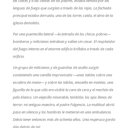
las clases y a las celdas de los padres, estaba lamida por las
lenguas de fuego que surgían a través de las rejas. La fachada
principal estaba derruida, una de las torres caída, el atrio de la
iglesia demolido.
Por una puertecilla lateral —la entrada de los chicos pobres—
bomberos y milicianos entraban y salían sin cesar. El resplandor
del fuego interno en el enorme edificio brillaba a través de cada
orificio.
Un grupo de milicianos y de guardias de asalto surgió
sosteniendo una camilla improvisada —unas tablas sobre una
escalera de mano— y sobre las tablas, envuelta en mantas, una
figurilla de la que sólo era visible la cara de cera y el mechón de
pelo blanco. Un viejecillo miserable, temblón, los ojos llenos de
terror: mi antiguo maestro, el padre Fulgencio. La multitud abrió
paso en silencio y los hombres le metieron en una ambulancia.
Debía tener entonces más de ochenta años. Una mujeruca gorda
dijo detrás de mí: