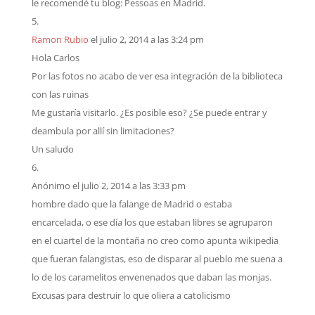
le recomendé tu blog: Pessoas en Madrid.
Ramon Rubio
el julio 2, 2014 a las 3:24 pm
Hola Carlos
Por las fotos no acabo de ver esa integración de la biblioteca
con las ruinas
Me gustaría visitarlo. ¿Es posible eso? ¿Se puede entrar y
deambula por allí sin limitaciones?
Un saludo
Anónimo
el julio 2, 2014 a las 3:33 pm
hombre dado que la falange de Madrid o estaba
encarcelada, o ese día los que estaban libres se agruparon
en el cuartel de la montaña no creo como apunta wikipedia
que fueran falangistas, eso de disparar al pueblo me suena a
lo de los caramelitos envenenados que daban las monjas.
Excusas para destruir lo que oliera a catolicismo