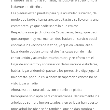
si fuesen falsas ruinas romanas, las puso en el suelo junto a
la fuente de "diseño".
Las piedras están puestas para que acumulen suciedad, de
modo que tarde o temprano, se quitarán y se llevarán a una
escombrera, ya que nadie sabrá lo que era eso.
Respecto a esos jardincillos de Cabestreros, tengo que decir,
que aunque muy mal mantenidos, hacían un servicio social
enorme a los vecinos de la zona, ya que en verano, era el
lugar donde podían tomar el aire (las casas son de mala
construcción y acumulan mucho calor), y en efecto era el
lugar de encuentro y socialización de los vecinos -saludarse,
hablar, jugar al dominó, pasear a los perros…No digo jugar al
baloncesto, por que en la ahora desaparecida cancha no he
visto jugar a nadie.
Ahora, es todo una solana, con el suelo de piedra
berroqueña solo apto para criar alacranes. Naturalmente los
árboles de sombra fueron talados, y en su lugar han puesto
unos arbolillos (de diseño también) que no dan sombra ni