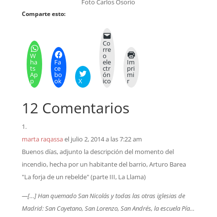
Foto Carlos Osorio
Comparte esto:
Co
rre
W
o
ha
Fa
ele
Im
ts
ce
ctr
pri
Ap
bo
ón
mi
p
ok
X
ico
r
12 Comentarios
marta raqassa
el julio 2, 2014 a las 7:22 am
Buenos días, adjunto la descripción del momento del
incendio, hecha por un habitante del barrio, Arturo Barea
"La forja de un rebelde" (parte III, La Llama)
—[…] Han quemado San Nicolás y todas las otras iglesias de
Madrid: San Cayetano, San Lorenzo, San Andrés, la escuela Pía…