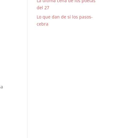
La última cena de los poetas
del 27
Lo que dan de sí los pasos-
cebra
sa