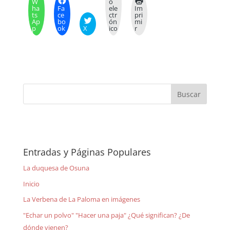
W
o
ha
Fa
ele
Im
ts
ce
ctr
pri
Ap
bo
ón
mi
p
ok
X
ico
r
Entradas y Páginas Populares
La duquesa de Osuna
Inicio
La Verbena de La Paloma en imágenes
"Echar un polvo" "Hacer una paja" ¿Qué significan? ¿De
dónde vienen?