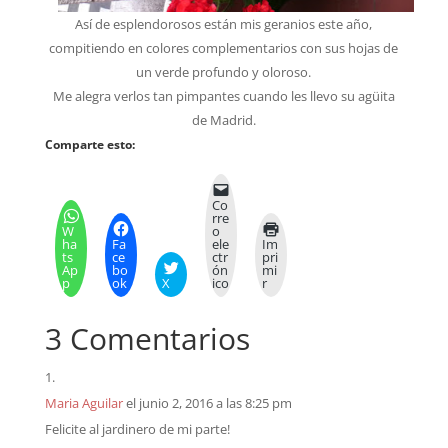
Así de esplendorosos están mis geranios este año,
compitiendo en colores complementarios con sus hojas de
un verde profundo y oloroso.
Me alegra verlos tan pimpantes cuando les llevo su agüita
de Madrid.
Comparte esto:
Co
rre
W
o
ha
Fa
ele
Im
ts
ce
ctr
pri
Ap
bo
ón
mi
p
ok
X
ico
r
3 Comentarios
Maria Aguilar
el junio 2, 2016 a las 8:25 pm
Felicite al jardinero de mi parte!