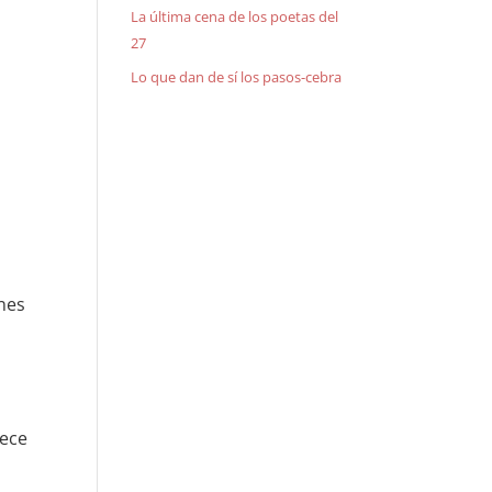
La última cena de los poetas del
27
Lo que dan de sí los pasos-cebra
enes
lece