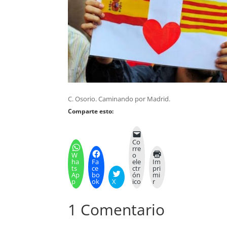
C. Osorio. Caminando por Madrid.
Comparte esto:
Co
rre
W
o
ha
Fa
ele
Im
ts
ce
ctr
pri
Ap
bo
ón
mi
p
ok
X
ico
r
1 Comentario