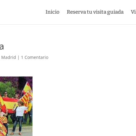
Inicio
Reserva tu visita guiada
Vi
a
e Madrid
|
1 Comentario