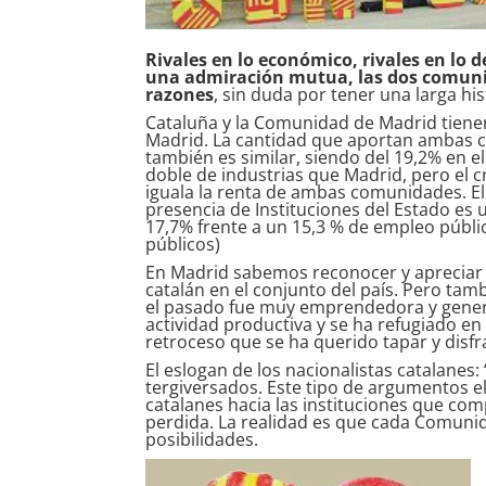
Rivales en lo económico, rivales en lo 
una admiración mutua, las dos comun
razones
, sin duda por tener una larga h
Cataluña y la Comunidad de Madrid tienen
Madrid. La cantidad que aportan ambas c
también es similar, siendo del 19,2% en el
doble de industrias que Madrid, pero el 
iguala la renta de ambas comunidades. El
presencia de Instituciones del Estado es
17,7% frente a un 15,3 % de empleo públi
públicos)
En Madrid sabemos reconocer y apreciar 
catalán en el conjunto del país. Pero ta
el pasado fue muy emprendedora y gener
actividad productiva y se ha refugiado en 
retroceso que se ha querido tapar y disf
El eslogan de los nacionalistas catalane
tergiversados. Este tipo de argumentos e
catalanes hacia las instituciones que com
perdida. La realidad es que cada Comunid
posibilidades.