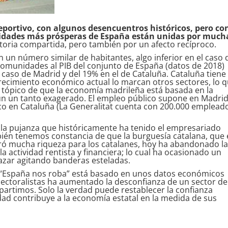
deportivo, con algunos desencuentros históricos, pero co
idades más prósperas de España están unidas por much
istoria compartida, pero también por un afecto recíproco.
 un número similar de habitantes, algo inferior en el caso 
omunidades al PIB del conjunto de España (datos de 2018)
 caso de Madrid y del 19% en el de Cataluña. Cataluña tiene 
crecimiento económico actual lo marcan otros sectores, lo 
 tópico de que la economía madrileña está basada en la
 un un tanto exagerado. El empleo público supone en Madri
co en Cataluña (La Generalitat cuenta con 200.000 emplead
la pujanza que históricamente ha tenido el empresariado
mbién tenemos constancia de que la burguesía catalana, que
ó mucha riqueza para los catalanes, hoy ha abandonado l
la actividad rentista y financiera; lo cual ha ocasionado un
razar agitando banderas esteladas.
s: “España nos roba” está basado en unos datos económicos
lectoralistas ha aumentado la desconfianza de un sector de
partimos. Solo la verdad puede restablecer la confianza
ad contribuye a la economía estatal en la medida de sus