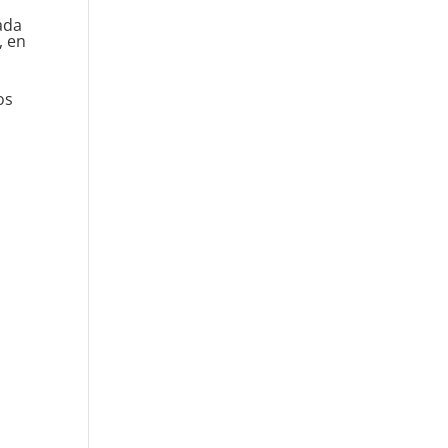
ada
, en
os