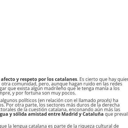
afecto y respeto por los catalanes
. Es cierto que hay qui
 otra comunidad, pero, aunque hagan ruido en las redes
gar que exista algún madrileño que le tenga manía a los
mpre, y por fortuna son muy pocos.
algunos políticos (en relación con el llamado
procés)
ha
s. Por otra parte, los sectores más duros de la derecha
ctorales de la cuestión catalana, enconando aún más las
gua y sólida amistad entre Madrid y Cataluña
que preva
e la lengua catalana es parte de la riqueza cultural de