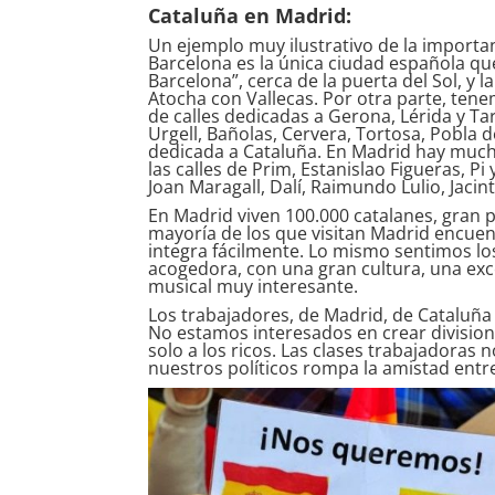
Cataluña en Madrid:
Un ejemplo muy ilustrativo de la importan
Barcelona es la única ciudad española que 
Barcelona”, cerca de la puerta del Sol, y
Atocha con Vallecas. Por otra parte, ten
de calles dedicadas a Gerona, Lérida y Ta
Urgell, Bañolas, Cervera, Tortosa, Pobla
dedicada a Cataluña. En Madrid hay mucha
las calles de Prim, Estanislao Figueras, Pi
Joan Maragall, Dalí, Raimundo Lulio, Jacin
En Madrid viven 100.000 catalanes, gran 
mayoría de los que visitan Madrid encuen
integra fácilmente. Lo mismo sentimos l
acogedora, con una gran cultura, una exc
musical muy interesante.
Los trabajadores, de Madrid, de Cataluña 
No estamos interesados en crear divisione
solo a los ricos. Las clases trabajadoras
nuestros políticos rompa la amistad entre