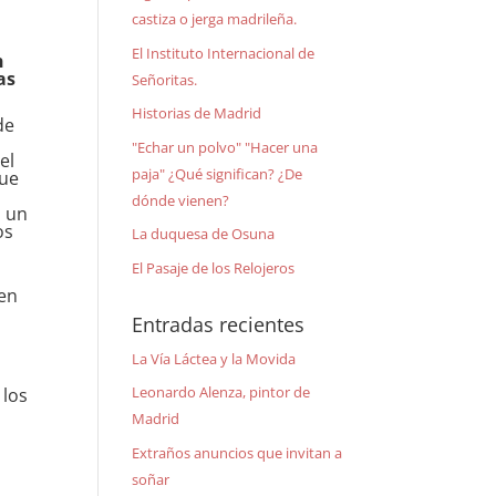
castiza o jerga madrileña.
El Instituto Internacional de
n
as
Señoritas.
Historias de Madrid
de
"Echar un polvo" "Hacer una
el
paja" ¿Qué significan? ¿De
que
dónde vienen?
d un
os
La duquesa de Osuna
El Pasaje de los Relojeros
 en
a
Entradas recientes
La Vía Láctea y la Movida
Leonardo Alenza, pintor de
 los
Madrid
Extraños anuncios que invitan a
soñar