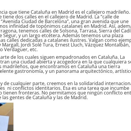
cia que tiene Cataluña en Madrid es el callejero madrileño.
tiene dos calles en el callejero de Madrid. La “calle de
 la “Avenida Ciudad de Barcelona”, una gran avenida que une
emos infinidad de topónimos catalanes en Madrid. Así, adem
rragona, tenemos calles de Solsona, Tarrasa, Sierra del Cadí
 de Segur, y un largo etcétera. Además tenemos una plaza
s calles dedicadas a catalanes ilustres. Valgan como ejem
 y Margall, Jordi Solé Tura, Ernest Lluch, Vázquez Montalbán,
to Verdaguer, etc.
parte de los cuales siguen empadronados en Cataluña. La
tran una ciudad abierta y acogedora en la que cualquiera s
os madrileños, que encontramos en Cataluña una tierra
elente gastronomía, y un panorama arquitectónico, artístic
y de cualquier parte, creemos en la solidaridad internacion
s ni conflictos identitarios. Esa es una tarea que incumbe
 no tienen fronteras. No permitamos que ningún conflicto en
 las gentes de Cataluña y las de Madrid.