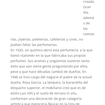
creada
Gran
Vía,
ademá
s de
las
camise
rías, joyerías, peleterías, cafeterías y cines, no
podían faltar las perfumerías.
En 1920, un químico abrió esta perfumería, a la que
llamó «Salomé» en la que fabricaba sus propios
perfumes. Sus aromas y ungüentos tuvieron tanto
éxito que aún viene gente preguntando por ellos,
pese a que hace décadas cambió de dueños. En
1946 se hizo cargo del negocio el padre de la actual
dueña, Rosa García. La lámpara, la barandilla del
despacho superior, el mobiliario creo que es de
estilo Luis XVI) y el suelo de terrazo in situ,
conforman una decoración de gran categoría
artística que merecería figurar en la lista de