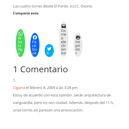
Las cuatro torres desde El Pardo. (cc) C. Osorio.
Comparte esto:
Co
rre
W
o
ha
Fa
ele
Im
ts
ce
ctr
pri
Ap
bo
ón
mi
p
ok
X
ico
r
1 Comentario
Cigarra
el febrero 8, 2009 a las 3:28 pm
Estoy de acuerdo con esta opinión. Serán arquitectura de
vanguardia, pero no son ciudad. Además, después del 11-S,
unas torres así parecen una provocación.