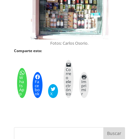
Fotos: Carlos Osorio.
Comparte esto:
Co
rre
W
o
ha
Fa
ele
Im
ts
ce
ctr
pri
Ap
bo
ón
mi
p
ok
X
ico
r