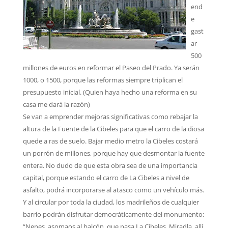
end
e
gast
ar
500
millones de euros en reformar el Paseo del Prado. Ya serán
1000, o 1500, porque las reformas siempre triplican el
presupuesto inicial. (Quien haya hecho una reforma en su
casa me dará la razón)
Se van a emprender mejoras significativas como rebajar la
altura de la Fuente de la Cibeles para que el carro de la diosa
quede a ras de suelo. Bajar medio metro la Cibeles costará
un porrón de millones, porque hay que desmontar la fuente
entera. No dudo de que esta obra sea de una importancia
capital, porque estando el carro de La Cibeles a nivel de
asfalto, podrá incorporarse al atasco como un vehículo más.
Y al circular por toda la ciudad, los madrileños de cualquier
barrio podrán disfrutar democráticamente del monumento:
“Nenes, asomaos al balcón, que pasa La Cibeles. Miradla, allí,