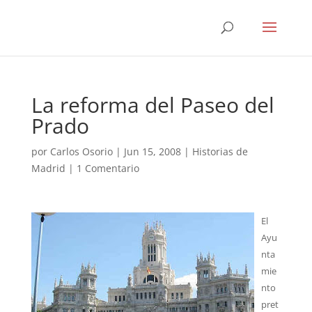
La reforma del Paseo del
Prado
por
Carlos Osorio
|
Jun 15, 2008
|
Historias de
Madrid
|
1 Comentario
El
Ayu
nta
mie
nto
pret