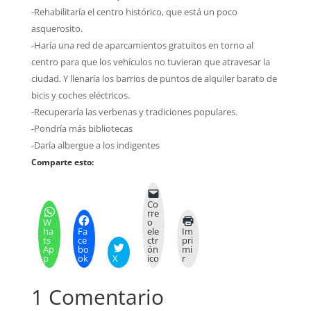
-Rehabilitaría el centro histórico, que está un poco
asquerosito.
-Haría una red de aparcamientos gratuitos en torno al
centro para que los vehículos no tuvieran que atravesar la
ciudad. Y llenaría los barrios de puntos de alquiler barato de
bicis y coches eléctricos.
-Recuperaría las verbenas y tradiciones populares.
-Pondría más bibliotecas
-Daría albergue a los indigentes
Comparte esto:
Co
rre
W
o
ha
Fa
ele
Im
ts
ce
ctr
pri
Ap
bo
ón
mi
p
ok
X
ico
r
1 Comentario