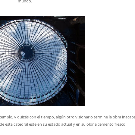
mundo.
.
.
emplo, y quizás con el tiempo, algún otro visionario termine la obra inacab
 de esta catedral esté en su estado actual y en su olor a cemento fresco.
.