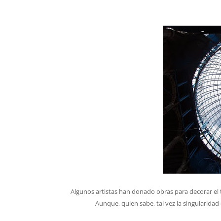
Algunos artistas han donado obras para decorar el t
Aunque, quien sabe, tal vez la singularidad