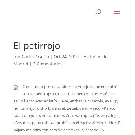
El petirrojo
por
Carlos Osorio
|
Oct 24, 2010
|
Historias de
Madrid
|
3 Comentarios
Caminando por los jardines de Aranjuez me encontré
con un petirrojo. Le dije ¡Hola! pero no contestó. Le
saludé entonces en latín. «¡Ave, erithacus rubécola, Ave!» (y
nunca mejor dicho lo de ave). Le saludé en vasco: «Kaixo,
txantxangorri», en catalán: «¿Com va, cap roig?», en gallego:
«Bos dias, papo rubio»…probé con el inglés: «Hello, robin». El
pájaro me miró con cara de decir: «calla, pesado.» y