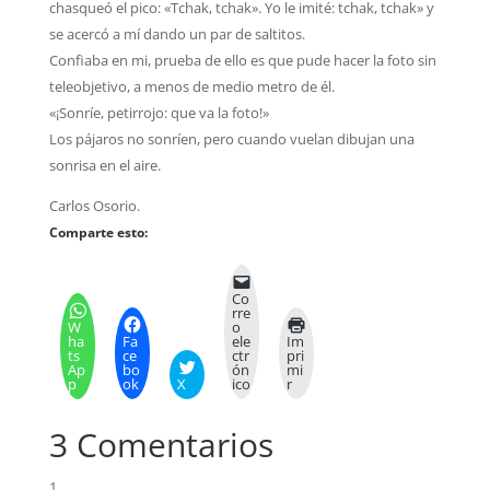
chasqueó el pico: «Tchak, tchak». Yo le imité: tchak, tchak» y
se acercó a mí dando un par de saltitos.
Confiaba en mi, prueba de ello es que pude hacer la foto sin
teleobjetivo, a menos de medio metro de él.
«¡Sonríe, petirrojo: que va la foto!»
Los pájaros no sonríen, pero cuando vuelan dibujan una
sonrisa en el aire.
Carlos Osorio.
Comparte esto:
Co
rre
W
o
ha
Fa
ele
Im
ts
ce
ctr
pri
Ap
bo
ón
mi
p
ok
X
ico
r
3 Comentarios