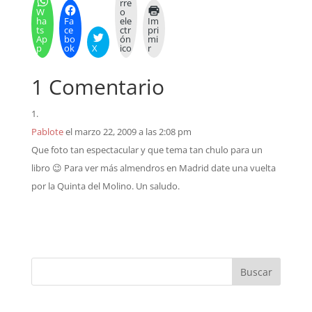
rre
W
o
ha
Fa
ele
Im
ts
ce
ctr
pri
Ap
bo
ón
mi
p
ok
X
ico
r
1 Comentario
Pablote
el marzo 22, 2009 a las 2:08 pm
Que foto tan espectacular y que tema tan chulo para un
libro 😉 Para ver más almendros en Madrid date una vuelta
por la Quinta del Molino. Un saludo.