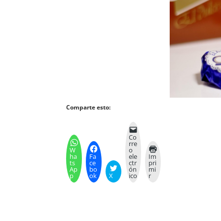
Comparte esto:
Co
rre
W
o
ha
Fa
ele
Im
ts
ce
ctr
pri
Ap
bo
ón
mi
p
ok
X
ico
r