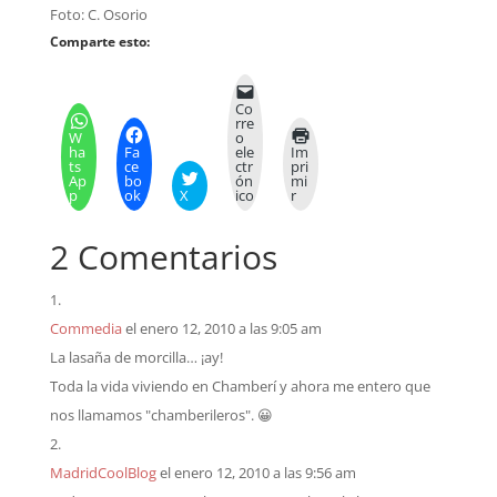
Foto: C. Osorio
Comparte esto:
Co
rre
W
o
ha
Fa
ele
Im
ts
ce
ctr
pri
Ap
bo
ón
mi
p
ok
X
ico
r
2 Comentarios
Commedia
el enero 12, 2010 a las 9:05 am
La lasaña de morcilla… ¡ay!
Toda la vida viviendo en Chamberí y ahora me entero que
nos llamamos "chamberileros". 😀
MadridCoolBlog
el enero 12, 2010 a las 9:56 am