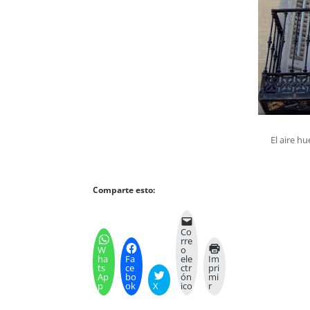
El aire hu
Comparte esto:
Co
rre
W
o
ha
Fa
ele
Im
ts
ce
ctr
pri
Ap
bo
ón
mi
p
ok
X
ico
r