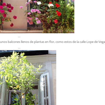
…
nos balcones llenos de plantas en flor, como estos de la calle Lope de Vega
…