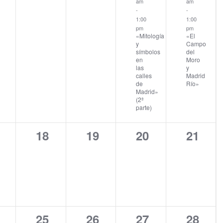
am
am
-
-
1:00
1:00
pm
pm
«Mitología
«El
y
Campo
símbolos
del
en
Moro
las
y
calles
Madrid
de
Río»
Madrid»
(2ª
parte)
0
0
0
0
18
19
20
21
entos,
eventos,
eventos,
eventos,
evento
0
0
1
0
25
26
27
28