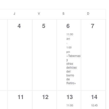
COLES
J
JUEVES
V
VIERNES
S
SÁBADO
D
DOMINGO
0
0
1
0
4
5
6
7
entos,
eventos,
eventos,
evento,
evento
11:00
am
-
1:00
pm
«Tabernas
y
otras
delicias
del
barrio
de
Retiro»
0
0
1
1
11
12
13
14
entos,
eventos,
eventos,
evento,
evento
11:00
10:45