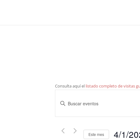
Consulta aquí el
listado completo de visitas g
Navegación
de
Introduce
búsqueda
la
y
palabra
clave.
vistas
4/1/2
Busca
de
Este mes
Eventos