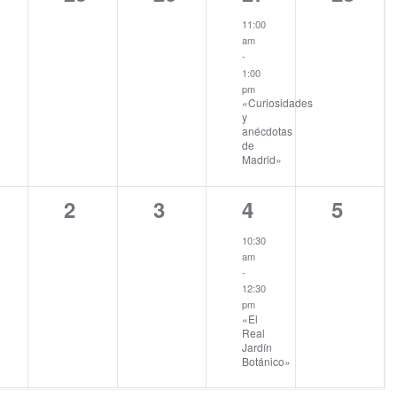
entos,
eventos,
eventos,
evento,
evento
11:00
am
-
1:00
pm
«Curiosidades
y
anécdotas
de
Madrid»
0
0
1
0
2
3
4
5
entos,
eventos,
eventos,
evento,
evento
10:30
am
-
12:30
pm
«El
Real
Jardín
Botánico»