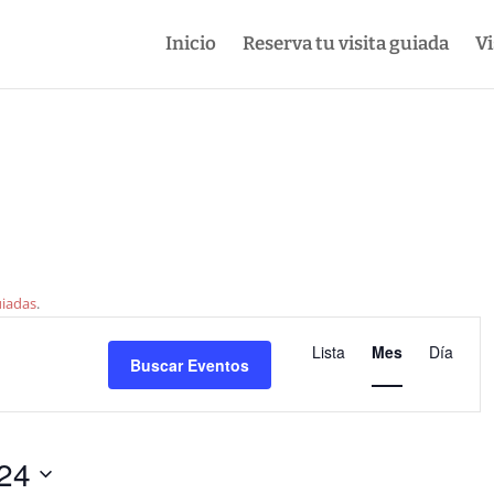
Inicio
Reserva tu visita guiada
Vi
uiadas
.
Navegació
de
Lista
Mes
Día
Buscar Eventos
vistas
de
Evento
024