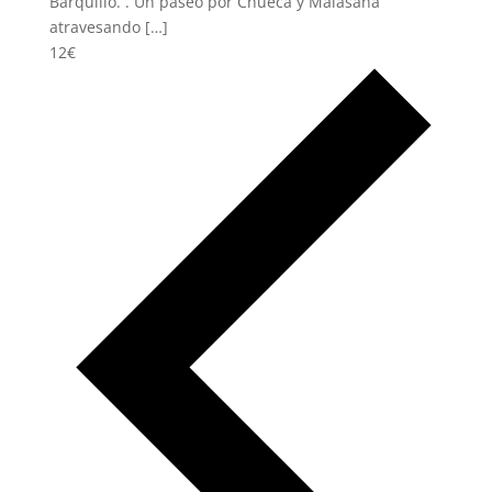
Barquillo. . Un paseo por Chueca y Malasaña
atravesando […]
12€