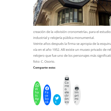
creación de la «división cronometría», para el estudi
industrial y relojería pública monumental.
Veinte años después la firma se apropia de la esquin
vía en el año 1952. Allí existe un museo privado de re
relojero que fue uno de los personajes más significat
foto: C. Osorio.
Comparte esto:
Co
rre
W
o
ha
Fa
ele
Im
ts
ce
ctr
pri
Ap
bo
ón
mi
p
ok
X
ico
r