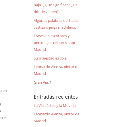
paja" ¿Qué significan? ¿De
dónde vienen?
Algunas palabras del habla
castiza o jerga madrileña.
Frases de escritores y
personajes célebres sobre
Madrid
Su majestad es coja.
Leonardo Alenza, pintor de
Madrid
Gran Vía, 1
da en
Entradas recientes
n
a
La Vía Láctea y la Movida
a
Leonardo Alenza, pintor de
n el
Madrid