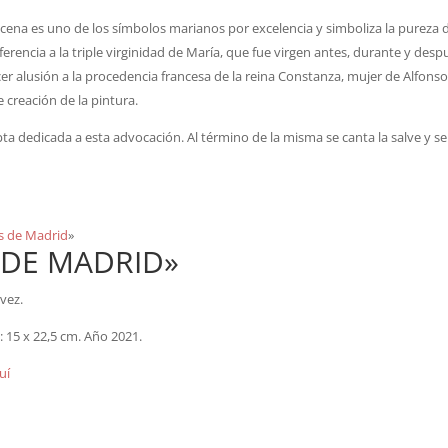
zucena es uno de los símbolos marianos por excelencia y simboliza la pureza d
eferencia a la triple virginidad de María, que fue virgen antes, durante y desp
cer alusión a la procedencia francesa de la reina Constanza, mujer de Alfonso
 creación de la pintura.
pta dedicada a esta advocación. Al término de la misma se canta la salve y se
es de Madrid
»
 DE MADRID»
lvez.
o
: 15 x 22,5 cm. Año 2021.
uí