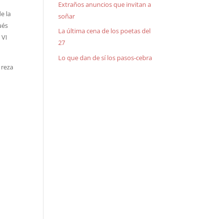
Extraños anuncios que invitan a
e la
soñar
ués
La última cena de los poetas del
 VI
27
Lo que dan de sí los pasos-cebra
 reza