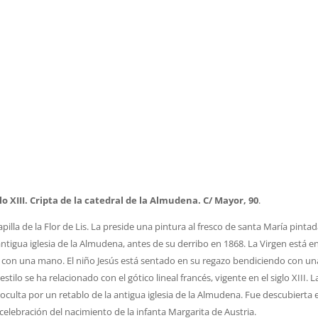
iglo XIII. Cripta de la catedral de la Almudena. C/ Mayor, 90
.
capilla de la Flor de Lis. La preside una pintura al fresco de santa María pinta
a antigua iglesia de la Almudena, antes de su derribo en 1868. La Virgen está e
is con una mano. El niño Jesús está sentado en su regazo bendiciendo con un
tilo se ha relacionado con el gótico lineal francés, vigente en el siglo XIII. L
culta por un retablo de la antigua iglesia de la Almudena. Fue descubierta e
 celebración del nacimiento de la infanta Margarita de Austria.