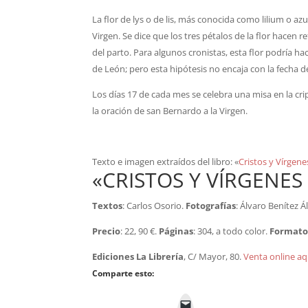
La flor de lys o de lis, más conocida como lilium o a
Virgen. Se dice que los tres pétalos de la flor hacen r
del parto. Para algunos cronistas, esta flor podría ha
de León; pero esta hipótesis no encaja con la fecha de
Los días 17 de cada mes se celebra una misa en la cri
la oración de san Bernardo a la Virgen.
Texto e imagen extraídos del libro: «
Cristos y Vírgen
«CRISTOS Y VÍRGENES
Textos
: Carlos Osorio.
Fotografías
: Álvaro Benítez Á
Precio
: 22, 90 €.
Páginas
: 304, a todo color.
Format
Ediciones La Librería
, C/ Mayor, 80.
Venta online aq
Comparte esto: