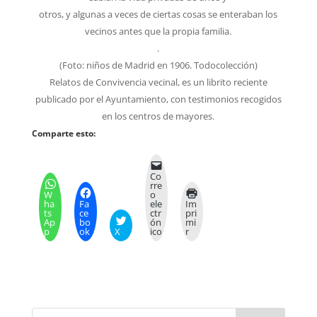
otros, y algunas a veces de ciertas cosas se enteraban los
vecinos antes que la propia familia.
.
(Foto: niños de Madrid en 1906. Todocolección)
Relatos de Convivencia vecinal, es un librito reciente
publicado por el Ayuntamiento, con testimonios recogidos
en los centros de mayores.
Comparte esto:
Co
rre
W
o
ha
Fa
ele
Im
ts
ce
ctr
pri
Ap
bo
ón
mi
p
ok
X
ico
r