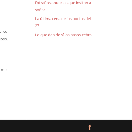
Extraños anuncios que invitan a
soñar
La última cena de los poetas del
27
plicó
Lo que dan de sí los pasos-cebra
ioso.
a me