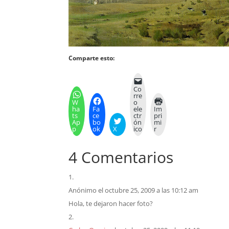
Comparte esto:
Co
rre
W
o
ha
Fa
ele
Im
ts
ce
ctr
pri
Ap
bo
ón
mi
p
ok
X
ico
r
4 Comentarios
Anónimo
el octubre 25, 2009 a las 10:12 am
Hola, te dejaron hacer foto?