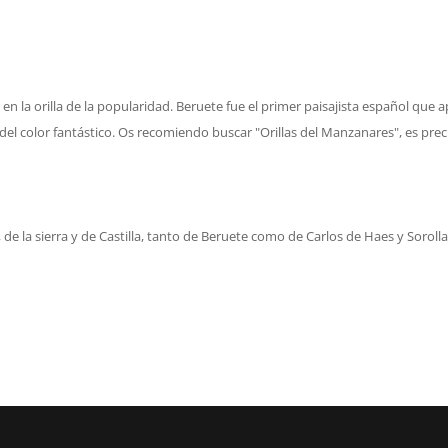
 la orilla de la popularidad. Beruete fue el primer paisajista español que a
 del color fantástico. Os recomiendo buscar "Orillas del Manzanares", es prec
 de la sierra y de Castilla, tanto de Beruete como de Carlos de Haes y Soroll