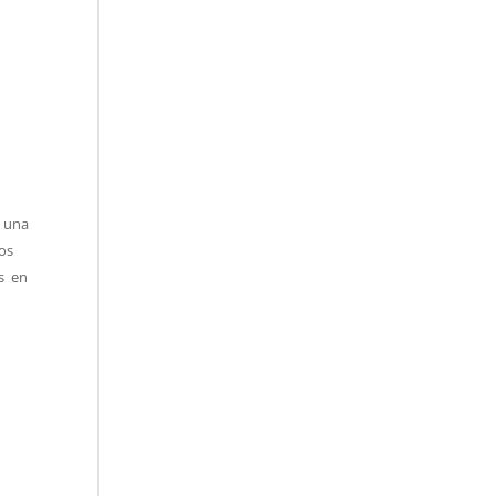
n una
nos
os en