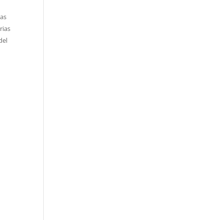
tas
rias
del