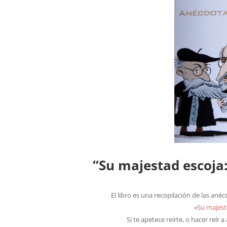
“Su majestad escoja
El libro es una recopilación de las anéc
«
Su majest
Si te apetece reírte, o hacer reír a