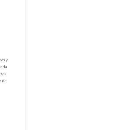
ras y
yenda
tras
z de