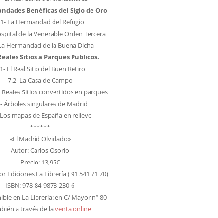
ndades Benéficas del Siglo de Oro
.1- La Hermandad del Refugio
Hospital de la Venerable Orden Tercera
 La Hermandad de la Buena Dicha
Reales Sitios a Parques Públicos.
.1- El Real Sitio del Buen Retiro
7.2- La Casa de Campo
s Reales Sitios convertidos en parques
4- Árboles singulares de Madrid
- Los mapas de España en relieve
******
«El Madrid Olvidado»
Autor: Carlos Osorio
Precio: 13,95€
r Ediciones La Librería ( 91 541 71 70)
ISBN: 978-84-9873-230-6
ible en La Librería: en C/ Mayor nº 80
bién a través de la
venta online