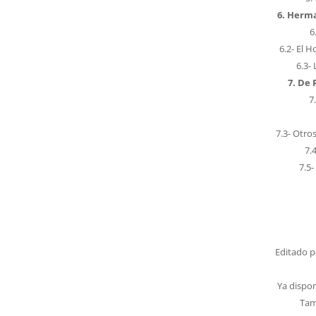
6. Herma
6
6.2- El 
6.3-
7. De 
7
7.3- Otro
7.
7.5
Editado po
Ya dispon
Tam