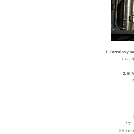
1. Corralas y 
1.1- Or
2. El
2.7-
2.8- Los