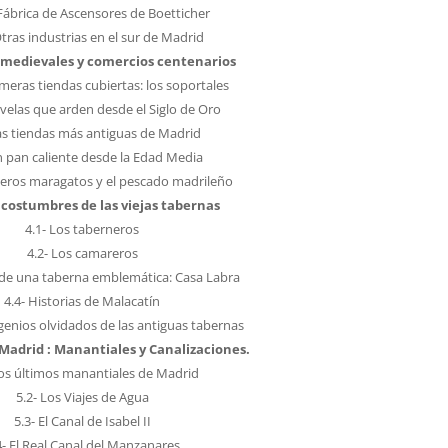
 Fábrica de Ascensores de Boetticher
Otras industrias en el sur de Madrid
 medievales y comercios centenarios
imeras tiendas cubiertas: los soportales
 velas que arden desde el Siglo de Oro
Las tiendas más antiguas de Madrid
n pan caliente desde la Edad Media
rieros maragatos y el pescado madrileño
y costumbres de las viejas tabernas
4.1- Los taberneros
4.2- Los camareros
a de una taberna emblemática: Casa Labra
4.4- Historias de Malacatín
ngenios olvidados de las antiguas tabernas
 Madrid : Manantiales y Canalizaciones.
Los últimos manantiales de Madrid
5.2- Los Viajes de Agua
5.3- El Canal de Isabel II
4- El Real Canal del Manzanares