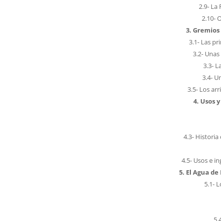
2.9- La
2.10- 
3. Gremios
3.1- Las pr
3.2- Unas
3.3- 
3.4- U
3.5- Los ar
4. Usos 
4.3- Histori
4.5- Usos e i
5. El Agua de
5.1- 
5.