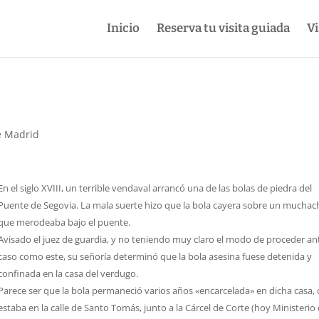
Inicio
Reserva tu visita guiada
Vi
e Madrid
En el siglo XVIII, un terrible vendaval arrancó una de las bolas de piedra del
Puente de Segovia. La mala suerte hizo que la bola cayera sobre un mucha
que merodeaba bajo el puente.
Avisado el juez de guardia, y no teniendo muy claro el modo de proceder an
caso como este, su señoría determinó que la bola asesina fuese detenida y
confinada en la casa del verdugo.
Parece ser que la bola permaneció varios años «encarcelada» en dicha casa,
estaba en la calle de Santo Tomás, junto a la Cárcel de Corte (hoy Ministerio