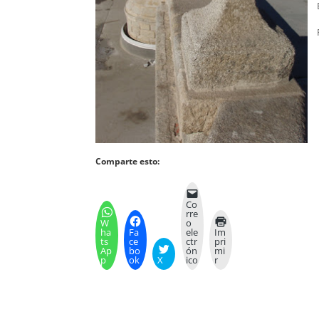
Comparte esto:
Co
rre
W
o
ha
Fa
ele
Im
ts
ce
ctr
pri
Ap
bo
ón
mi
p
ok
X
ico
r