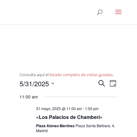
Consulta aquí el
listado completo de visitas guiadas
.
Navegació
Navega
5/31/2025
Buscar
Día
de
de
Seleccionar
vistas
búsqueda
11:00 am
fecha.
de
y
Evento
31 mayo, 2025 @ 11:00 am
-
1:00 pm
vistas
«Los Palacios de Chamberí»
de
Plaza Alonso Martínez
Plaza Santa Bárbara, 4,
Eventos
Madrid