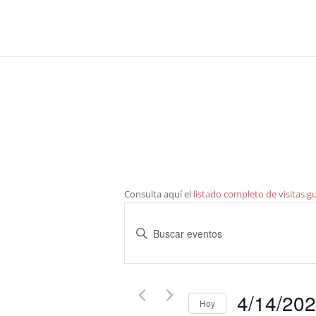
Consulta aquí el
listado completo de visitas g
Navegación
de
Introduce
búsqueda
la
y
palabra
clave.
vistas
4/14/20
Busca
de
Hoy
Eventos