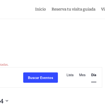
Inicio
Reserva tu visita guiada
Vi
uiadas
.
Navegació
de
Lista
Mes
Día
Buscar Eventos
vistas
de
Evento
24