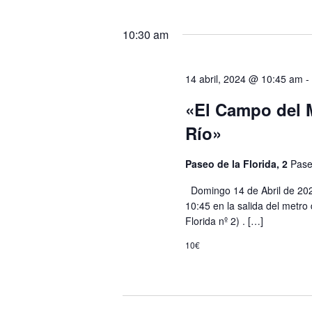
Eventos
Seleccionar
para
fecha.
la
10:30 am
palabra
clave.
14 abril, 2024 @ 10:45 am
«El Campo del 
Río»
Paseo de la Florida, 2
Pase
Domingo 14 de Abril de 2024 
10:45 en la salida del metro
Florida nº 2) . […]
10€