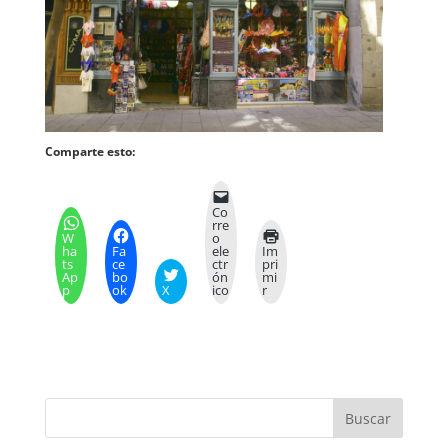
Comparte esto:
Co
rre
W
o
ha
Fa
ele
Im
ts
ce
ctr
pri
Ap
bo
ón
mi
p
ok
X
ico
r