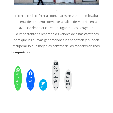
.
El cierre de la cafetería Hontanares en 2021 (que llevaba
abierta desde 1966) convierte la salida de Madrid, en la
avenida de America, en un lugar menos acogedor.
Lo importante es recordar los valores de estas cafeterías
para que las nuevas generaciones los conozcan y puedan
recuperar lo que mejor les parezca de los modelos clásicos.
Comparte esto:
Co
rre
W
o
ha
Fa
ele
Im
ts
ce
ctr
pri
Ap
bo
ón
mi
p
ok
X
ico
r