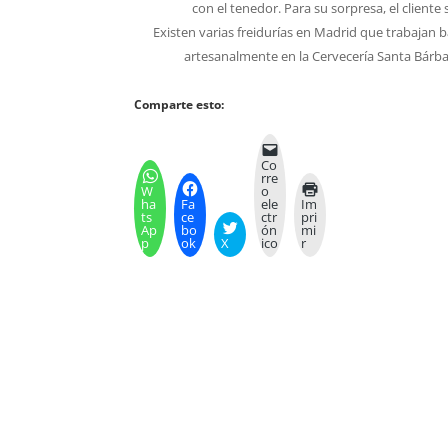
con el tenedor. Para su sorpresa, el cliente 
Existen varias freidurías en Madrid que trabajan b
artesanalmente en la Cervecería Santa Bárbar
Comparte esto:
Co
rre
W
o
ha
Fa
ele
Im
ts
ce
ctr
pri
Ap
bo
ón
mi
p
ok
X
ico
r