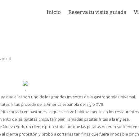
Inicio
Reserva tu visita guiada
Vi
Madrid
.
 que ellas son uno de los grandes inventos de la gastronomía universal.
tatas fritas procede de la América española del siglo XVII.
 frita cortada en bastones, la que se sirve habitualmente en los restaurantes
vento de las patatas chips, también llamadas patatas fritas a la inglesa.
de Nueva York, un cliente protestaba porque las patatas no eran suficiente
o al cliente protestón y probó a cortarlas tan finas que fuera imposible pinch