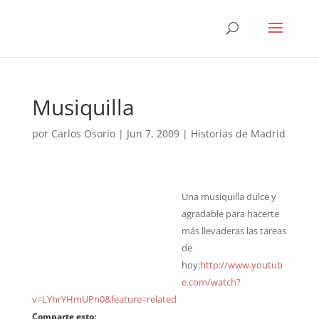
Musiquilla
por
Carlos Osorio
|
Jun 7, 2009
|
Historias de Madrid
Una musiquilla dulce y
agradable para hacerte
más llevaderas las tareas
de
hoy:
http://www.youtub
e.com/watch?
v=LYhrYHmUPn0&feature=related
Comparte esto: