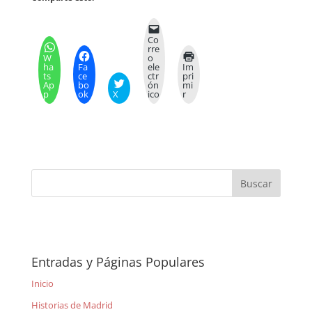
Co
rre
W
o
ha
Fa
ele
Im
ts
ce
ctr
pri
Ap
bo
ón
mi
p
ok
X
ico
r
Entradas y Páginas Populares
Inicio
Historias de Madrid