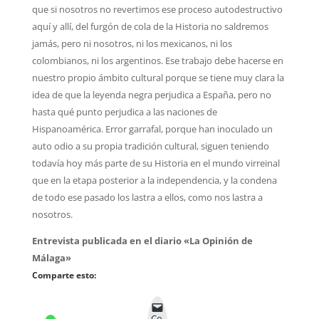
que si nosotros no revertimos ese proceso autodestructivo
aquí y allí, del furgón de cola de la Historia no saldremos
jamás, pero ni nosotros, ni los mexicanos, ni los
colombianos, ni los argentinos. Ese trabajo debe hacerse en
nuestro propio ámbito cultural porque se tiene muy clara la
idea de que la leyenda negra perjudica a España, pero no
hasta qué punto perjudica a las naciones de
Hispanoamérica. Error garrafal, porque han inoculado un
auto odio a su propia tradición cultural, siguen teniendo
todavía hoy más parte de su Historia en el mundo virreinal
que en la etapa posterior a la independencia, y la condena
de todo ese pasado los lastra a ellos, como nos lastra a
nosotros.
Entrevista publicada en el diario «La Opinión de
Málaga»
Comparte esto:
Co