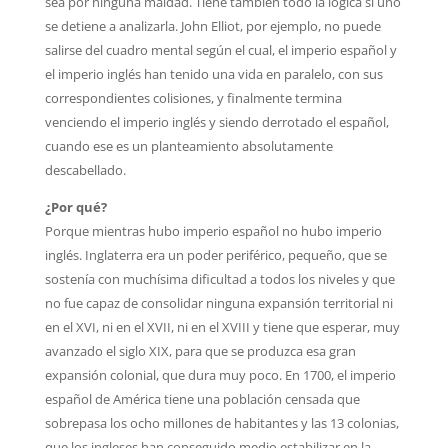
sea por ninguna maldad. Tiene también todo la lógica si uno
se detiene a analizarla. John Elliot, por ejemplo, no puede
salirse del cuadro mental según el cual, el imperio español y
el imperio inglés han tenido una vida en paralelo, con sus
correspondientes colisiones, y finalmente termina
venciendo el imperio inglés y siendo derrotado el español,
cuando ese es un planteamiento absolutamente
descabellado.
¿Por qué?
Porque mientras hubo imperio español no hubo imperio
inglés. Inglaterra era un poder periférico, pequeño, que se
sostenía con muchísima dificultad a todos los niveles y que
no fue capaz de consolidar ninguna expansión territorial ni
en el XVI, ni en el XVII, ni en el XVIII y tiene que esperar, muy
avanzado el siglo XIX, para que se produzca esa gran
expansión colonial, que dura muy poco. En 1700, el imperio
español de América tiene una población censada que
sobrepasa los ocho millones de habitantes y las 13 colonias,
que los ingleses han conseguido medio estabilizar en la