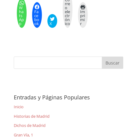
rre
W
o
ha
Fa
ele
Im
ts
ce
ctr
pri
Ap
bo
ón
mi
p
ok
X
ico
r
Entradas y Páginas Populares
Inicio
Historias de Madrid
Dichos de Madrid
Gran Vía, 1