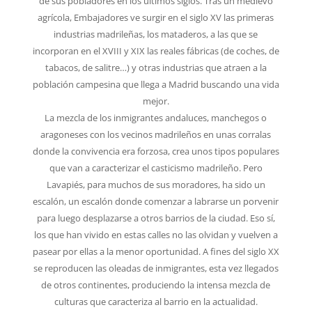
de sus pobladores en los últimos siglos. Tras un medievo
agrícola, Embajadores ve surgir en el siglo XV las primeras
industrias madrileñas, los mataderos, a las que se
incorporan en el XVIII y XIX las reales fábricas (de coches, de
tabacos, de salitre…) y otras industrias que atraen a la
población campesina que llega a Madrid buscando una vida
mejor.
La mezcla de los inmigrantes andaluces, manchegos o
aragoneses con los vecinos madrileños en unas corralas
donde la convivencia era forzosa, crea unos tipos populares
que van a caracterizar el casticismo madrileño. Pero
Lavapiés, para muchos de sus moradores, ha sido un
escalón, un escalón donde comenzar a labrarse un porvenir
para luego desplazarse a otros barrios de la ciudad. Eso sí,
los que han vivido en estas calles no las olvidan y vuelven a
pasear por ellas a la menor oportunidad. A fines del siglo XX
se reproducen las oleadas de inmigrantes, esta vez llegados
de otros continentes, produciendo la intensa mezcla de
culturas que caracteriza al barrio en la actualidad.