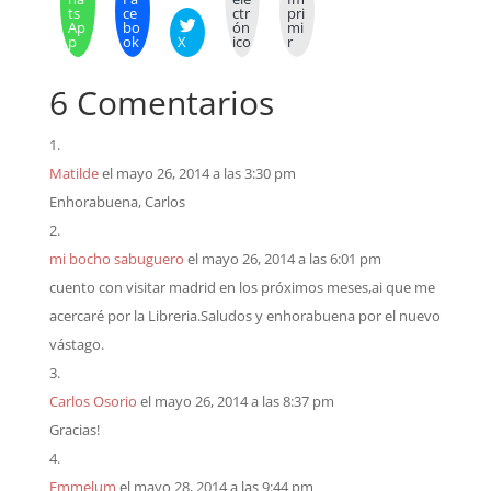
ts
ce
ctr
pri
Ap
bo
ón
mi
p
ok
X
ico
r
6 Comentarios
Matilde
el mayo 26, 2014 a las 3:30 pm
Enhorabuena, Carlos
mi bocho sabuguero
el mayo 26, 2014 a las 6:01 pm
cuento con visitar madrid en los próximos meses,ai que me
acercaré por la Libreria.Saludos y enhorabuena por el nuevo
vástago.
Carlos Osorio
el mayo 26, 2014 a las 8:37 pm
Gracias!
Emmelum
el mayo 28, 2014 a las 9:44 pm