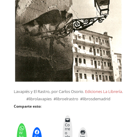
Lavapiés y El Rastro, por Carlos Osorio.
Ediciones La Librería
.
#librolavapies #libroelrastro #librosdemadrid
Comparte esto:
Co
rre
W
o
ha
Fa
ele
Im