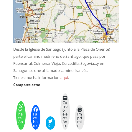
Desde la Iglesia de Santiago (junto a la Plaza de Oriente)
parte el camino madrileño de Santiago, que pasa por
Fuencarral, Colmenar Viejo, Cercedilla, Segovia…y en
Sahagún se une al llamado camino francés.
Tienes mucha información
aquí
.
Comparte esto:
Co
rre
W
o
ha
Fa
ele
Im
ts
ce
ctr
pri
Ap
bo
ón
mi
p
ok
X
ico
r