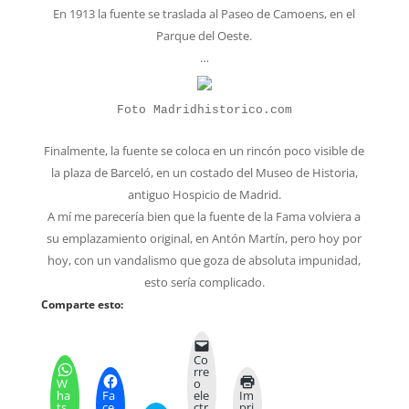
En 1913 la fuente se traslada al Paseo de Camoens, en el
Parque del Oeste.
…
Foto Madridhistorico.com
Finalmente, la fuente se coloca en un rincón poco visible de
la plaza de Barceló, en un costado del Museo de Historia,
antiguo Hospicio de Madrid.
A mí me parecería bien que la fuente de la Fama volviera a
su emplazamiento original, en Antón Martín, pero hoy por
hoy, con un vandalismo que goza de absoluta impunidad,
esto sería complicado.
Comparte esto:
Co
rre
W
o
ha
Fa
ele
Im
ts
ce
ctr
pri