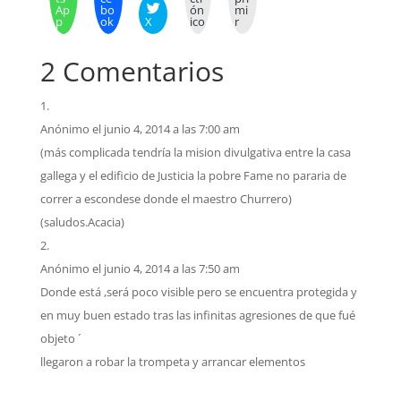
Ap
bo
ón
mi
p
ok
X
ico
r
2 Comentarios
Anónimo
el junio 4, 2014 a las 7:00 am
(más complicada tendría la mision divulgativa entre la casa
gallega y el edificio de Justicia la pobre Fame no pararia de
correr a escondese donde el maestro Churrero)
(saludos.Acacia)
Anónimo
el junio 4, 2014 a las 7:50 am
Donde está ,será poco visible pero se encuentra protegida y
en muy buen estado tras las infinitas agresiones de que fué
objeto ´
llegaron a robar la trompeta y arrancar elementos