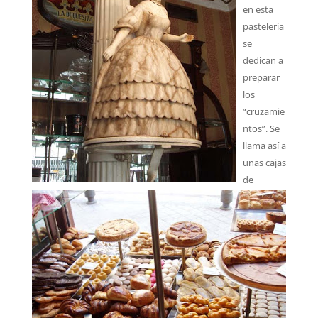
en esta
pastelería
se
dedican a
preparar
los
“cruzamie
ntos”. Se
llama así a
unas cajas
de