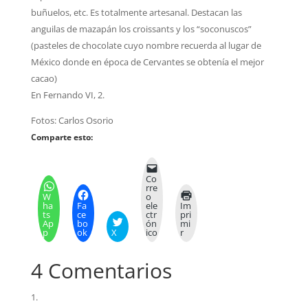
buñuelos, etc. Es totalmente artesanal. Destacan las
anguilas de mazapán los croissants y los “soconuscos”
(pasteles de chocolate cuyo nombre recuerda al lugar de
México donde en época de Cervantes se obtenía el mejor
cacao)
En Fernando VI, 2.
Fotos: Carlos Osorio
Comparte esto:
Co
rre
W
o
ha
Fa
ele
Im
ts
ce
ctr
pri
Ap
bo
ón
mi
p
ok
X
ico
r
4 Comentarios