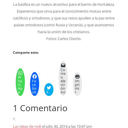
La basílica es un nuevo atractivo para el barrio de Hortaleza.
Esperemos que sirva para el conocimiento mutuo entre
católicos y ortodoxos, y que sus rezos ayuden a la paz entre
países ortodoxos (como Rusia y Ucrania), y que avancemos
hacia la unión de los cristianos.
Fotos: Carlos Osorio.
Comparte esto:
Co
rre
W
o
ha
Fa
ele
Im
ts
ce
ctr
pri
Ap
bo
ón
mi
p
ok
X
ico
r
1 Comentario
Las ideas de rodi
el julio 30, 2014 a las 10:47 pm