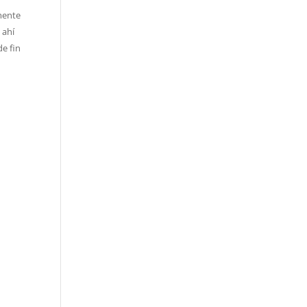
mente
 ahí
e fin