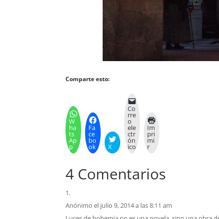
Comparte esto:
Co
rre
W
o
ha
Fa
ele
Im
ts
ce
ctr
pri
Ap
bo
ón
mi
p
ok
X
ico
r
4 Comentarios
Anónimo
el julio 9, 2014 a las 8:11 am
Luces de bohemia no es una novela, sino una obra de 