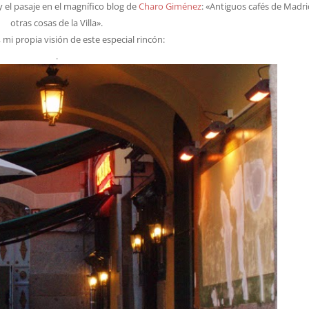
 el pasaje en el magnífico blog de
Charo Giménez
: «Antiguos cafés de Madri
otras cosas de la Villa».
 mi propia visión de este especial rincón:
.