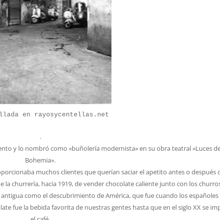
llada en rayosycentellas.net
.
cimiento y lo nombró como «buñolería modernista» en su obra teatral «Luces d
Bohemia».
roporcionaba muchos clientes que querían saciar el apetito antes o después d
 de la churrería, hacia 1919, de vender chocolate caliente junto con los churro
 antigua como el descubrimiento de América, que fue cuando los españoles
ate fue la bebida favorita de nuestras gentes hasta que en el siglo XX se i
el café.