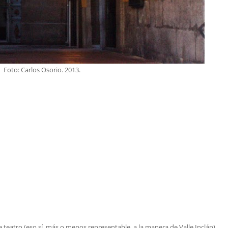
Foto: Carlos Osorio. 2013.
teatro (eso sí, más o menos representable, a la manera de Valle Inclán).