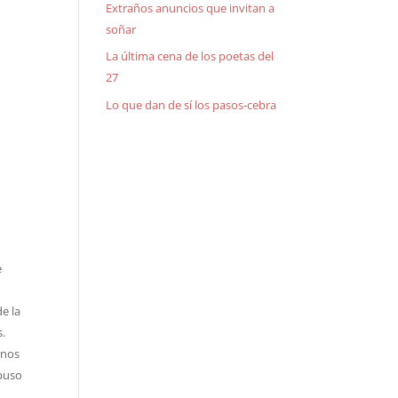
Extraños anuncios que invitan a
soñar
La última cena de los poetas del
27
Lo que dan de sí los pasos-cebra
e
e la
s.
 nos
mpuso