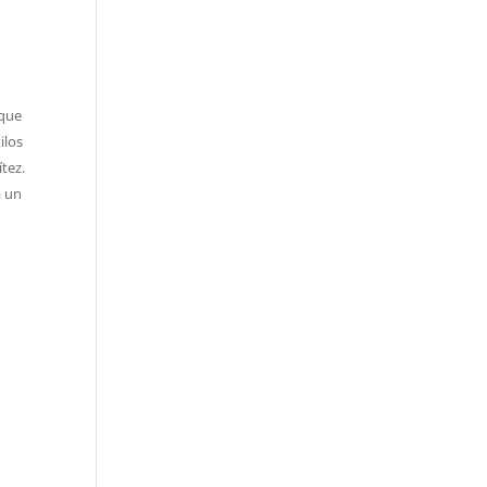
 que
ilos
tez.
a un