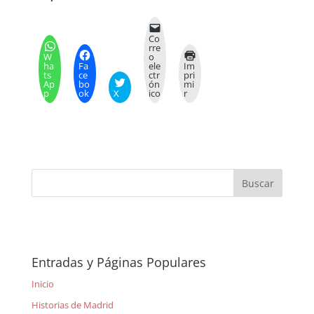
Co
rre
W
o
ha
Fa
ele
Im
ts
ce
ctr
pri
Ap
bo
ón
mi
p
ok
X
ico
r
Entradas y Páginas Populares
Inicio
Historias de Madrid