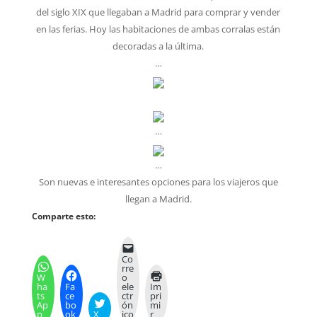
del siglo XIX que llegaban a Madrid para comprar y vender
en las ferias. Hoy las habitaciones de ambas corralas están
decoradas a la última.
…
…
…
Son nuevas e interesantes opciones para los viajeros que
llegan a Madrid.
Comparte esto:
Co
rre
W
o
ha
Fa
ele
Im
ts
ce
ctr
pri
Ap
bo
ón
mi
p
ok
X
ico
r