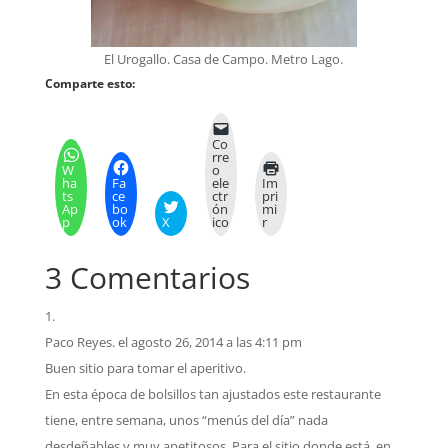
El Urogallo. Casa de Campo. Metro Lago.
Comparte esto:
Co
rre
W
o
ha
Fa
ele
Im
ts
ce
ctr
pri
Ap
bo
ón
mi
p
ok
X
ico
r
3 Comentarios
Paco Reyes.
el agosto 26, 2014 a las 4:11 pm
Buen sitio para tomar el aperitivo.
En esta época de bolsillos tan ajustados este restaurante
tiene, entre semana, unos “menús del día” nada
desdeñables y muy apetitosos. Para el sitio donde está, en