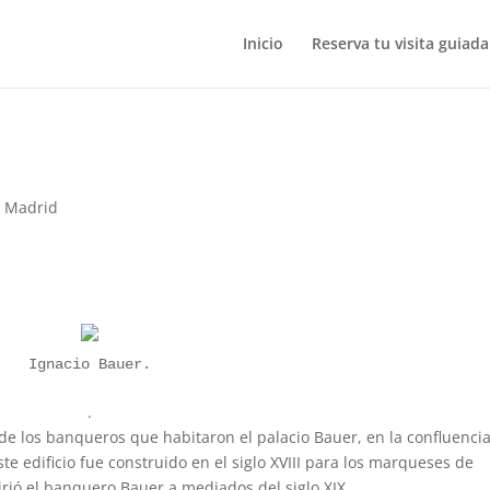
Inicio
Reserva tu visita guiada
e Madrid
Ignacio Bauer.
.
e los banqueros que habitaron el palacio Bauer, en la confluenci
ste edificio fue construido en el siglo XVIII para los marqueses de
irió el banquero Bauer a mediados del siglo XIX.