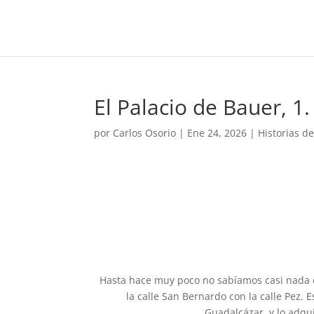
El Palacio de Bauer, 1.
por
Carlos Osorio
|
Ene 24, 2026
|
Historias d
Hasta hace muy poco no sabíamos casi nada d
la calle San Bernardo con la calle Pez. E
Guadalcázar, y lo adqu