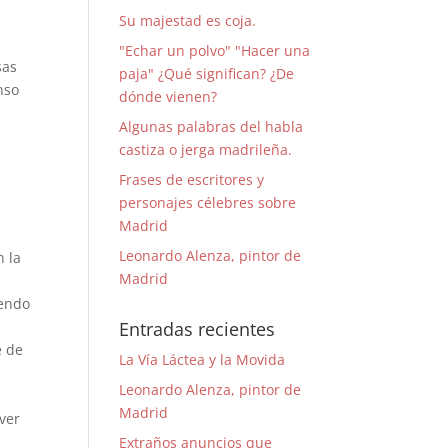
Su majestad es coja.
"Echar un polvo" "Hacer una
sas
paja" ¿Qué significan? ¿De
nso
dónde vienen?
Algunas palabras del habla
castiza o jerga madrileña.
Frases de escritores y
personajes célebres sobre
Madrid
Leonardo Alenza, pintor de
n la
Madrid
iendo
Entradas recientes
e de
La Vía Láctea y la Movida
Leonardo Alenza, pintor de
Madrid
ver
Extraños anuncios que