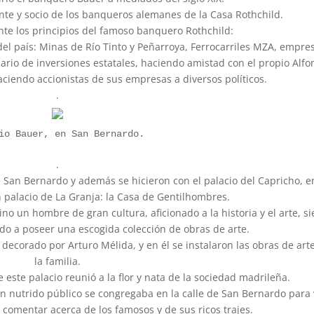
nte y socio de los banqueros alemanes de la Casa Rothchild.
te los principios del famoso banquero Rothchild:
del país: Minas de Río Tinto y Peñarroya, Ferrocarriles MZA, empre
iario de inversiones estatales, haciendo amistad con el propio Alfo
 haciendo accionistas de sus empresas a diversos políticos.
.
io Bauer, en San Bernardo.
.
e San Bernardo y además se hicieron con el palacio del Capricho, e
palacio de La Granja: la Casa de Gentilhombres.
o un hombre de gran cultura, aficionado a la historia y el arte, s
ndo a poseer una escogida colección de obras de arte.
 decorado por Arturo Mélida, y en él se instalaron las obras de art
la familia.
 este palacio reunió a la flor y nata de la sociedad madrileña.
n nutrido público se congregaba en la calle de San Bernardo para 
 y comentar acerca de los famosos y de sus ricos trajes.