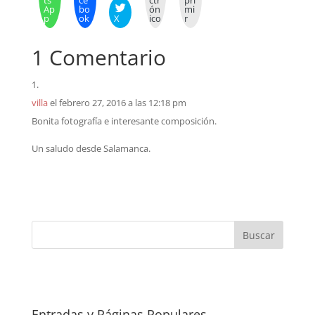
ts
ce
ctr
pri
Ap
bo
ón
mi
p
ok
X
ico
r
1 Comentario
villa
el febrero 27, 2016 a las 12:18 pm
Bonita fotografía e interesante composición.
Un saludo desde Salamanca.
Entradas y Páginas Populares