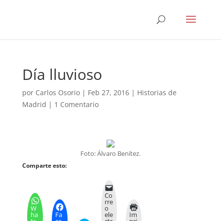
Día lluvioso
por
Carlos Osorio
|
Feb 27, 2016
|
Historias de
Madrid
|
1 Comentario
Foto: Álvaro Benítez.
Comparte esto:
Co
rre
W
o
ha
Fa
ele
Im