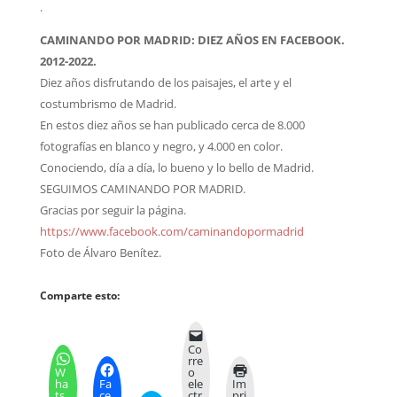
.
CAMINANDO POR MADRID: DIEZ AÑOS EN FACEBOOK.
2012-2022.
Diez años disfrutando de los paisajes, el arte y el
costumbrismo de Madrid.
En estos diez años se han publicado cerca de 8.000
fotografías en blanco y negro, y 4.000 en color.
Conociendo, día a día, lo bueno y lo bello de Madrid.
SEGUIMOS CAMINANDO POR MADRID.
Gracias por seguir la página.
https://www.facebook.com/caminandopormadrid
Foto de Álvaro Benítez.
Comparte esto:
Co
rre
W
o
ha
Fa
ele
Im
ts
ce
ctr
pri