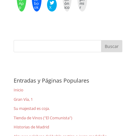
Ap
bo
ón
mi
p
ok
X
ico
r
Entradas y Páginas Populares
Inicio
Gran Vía, 1
Su majestad es coja.
Tienda de Vinos ("El Comunista")
Historias de Madrid