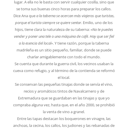
lugar. A ella no le basta con servir cualquier cosilla, sino que
se toma sus buenas cinco horas para preparar los callos.
Dice Ana que
a la taberna se acercan más viajeros que turistas,
porque el turista siempre se quiere sentar
. Emilio, uno de los
hijos, tiene clara la naturaleza de su taberna:
«No te puedes
vender y poner una tele o una máquina de café. Hay que ser fiel
a la esencia del local»
. Y tiene razón, porque la taberna
madrileña es un sitio pequeño, familiar, donde se puede
charlar amigablemente con todo el mundo.
Se cuenta que durante la guerra civil, los vecinos usaban la
cueva como refugio, y al término de la contienda se reformó
el local.
Se conservan las pequeñas tinajas donde se servía el vino,
recios y aromáticos tintos de Navalcarnero y de
Extremadura que se guardaban en las tinajas y que yo
compraba alguna vez, hasta que, en el año 2000, se prohibió
la venta de vino a granel.
Entre las tapas destacan los boquerones en vinagre, las
anchoas, la cecina, los callos, los judiones y las rebanadas de