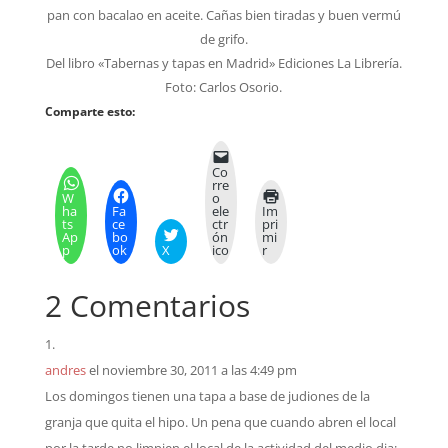
pan con bacalao en aceite. Cañas bien tiradas y buen vermú
de grifo.
Del libro «Tabernas y tapas en Madrid» Ediciones La Librería.
Foto: Carlos Osorio.
Comparte esto:
Co
rre
W
o
ha
Fa
ele
Im
ts
ce
ctr
pri
Ap
bo
ón
mi
p
ok
X
ico
r
2 Comentarios
andres
el noviembre 30, 2011 a las 4:49 pm
Los domingos tienen una tapa a base de judiones de la
granja que quita el hipo. Un pena que cuando abren el local