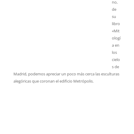
no,
de
su
libro
«Mit
ologí
a en
los
cielo
s de
Madrid, podemos apreciar un poco más cerca las esculturas
alegóricas que coronan el edificio Metrópolis.