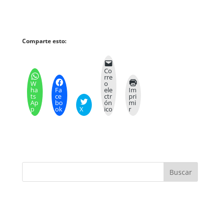
Comparte esto:
Co
rre
W
o
ha
Fa
ele
Im
ts
ce
ctr
pri
Ap
bo
ón
mi
p
ok
X
ico
r