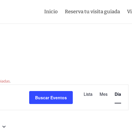
Inicio
Reserva tu visita guiada
Vi
uiadas
.
Navegació
de
Lista
Mes
Día
Buscar Eventos
vistas
de
Evento
4