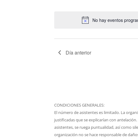
Eventos
Seleccionar
para
fecha.
la
No hay eventos progra
palabra
clave.
Día anterior
CONDICIONES GENERALES:
El número de asistentes es limitado. La organi
justificadas que se explicarían con antelación.
asistentes, se ruega puntualidad, así como sile
organización no se hace responsable de daños,