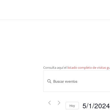
Consulta aquí el
listado completo de visitas g
Navegación
de
Introduce
búsqueda
la
y
palabra
clave.
vistas
5/1/202
Busca
de
Hoy
Eventos