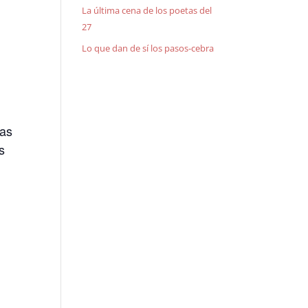
La última cena de los poetas del
27
Lo que dan de sí los pasos-cebra
las
s
s