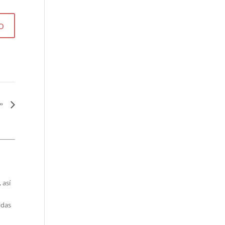
o»
 así
idas