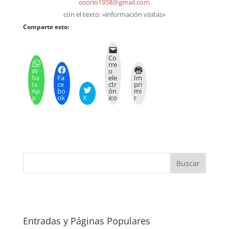
osorio1958@gmail.com
con el texto: «información visitas»
Comparte esto:
Co
rre
W
o
ha
Fa
ele
Im
ts
ce
ctr
pri
Ap
bo
ón
mi
p
ok
X
ico
r
Entradas y Páginas Populares